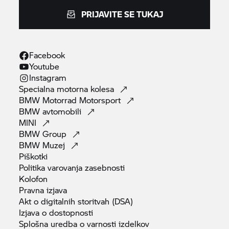
PRIJAVITE SE TUKAJ
Facebook
Youtube
Instagram
Specialna motorna
kolesa
BMW Motorrad
Motorsport
BMW
avtomobili
MINI
BMW
Group
BMW
Muzej
Piškotki
Politika varovanja
zasebnosti
Kolofon
Pravna
izjava
Akt o digitalnih storitvah
(DSA)
Izjava o
dostopnosti
Splošna uredba o varnosti
izdelkov