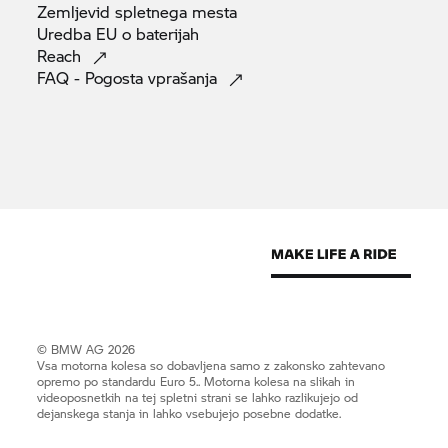
Zemljevid spletnega
mesta
Uredba EU o
baterijah
Reach
FAQ - Pogosta
vprašanja
© BMW AG 2026
Vsa motorna kolesa so dobavljena samo z zakonsko zahtevano
opremo po standardu Euro 5.. Motorna kolesa na slikah in
videoposnetkih na tej spletni strani se lahko razlikujejo od
dejanskega stanja in lahko vsebujejo posebne dodatke.