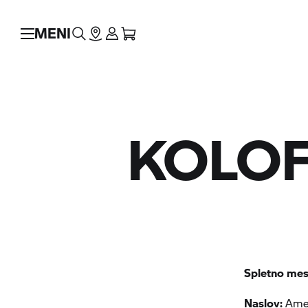
MENI
KOLO
Spletno mest
Naslov:
Amer