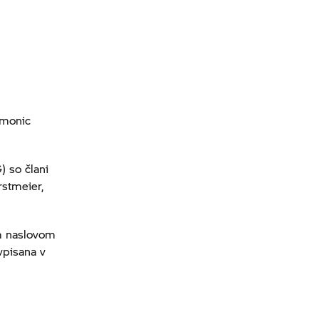
omonic
 so člani
rstmeier,
im naslovom
vpisana v