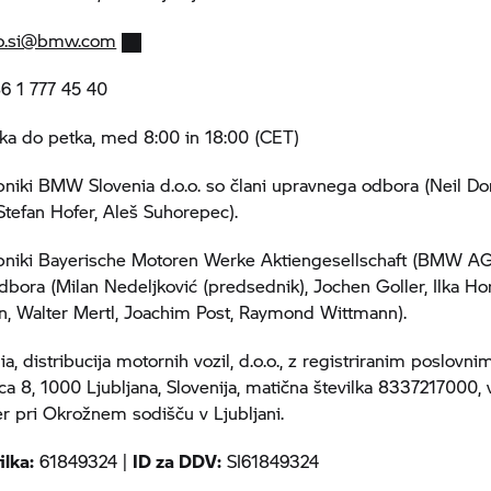
fo.si@bmw.com
 1 777 45 40
ka do petka, med 8:00 in 18:00 (CET)
pniki BMW Slovenia d.o.o. so člani upravnega odbora (Neil D
 Stefan Hofer, Aleš Suhorepec).
pniki Bayerische Motoren Werke Aktiengesellschaft (BMW AG)
bora (Milan Nedeljković (predsednik), Jochen Goller, Ilka Ho
in, Walter Mertl, Joachim Post, Raymond Wittmann).
, distribucija motornih vozil, d.o.o., z registriranim poslovn
ca 8, 1000 Ljubljana, Slovenija, matična številka 8337217000, 
er pri Okrožnem sodišču v Ljubljani.
ilka:
61849324 |
ID za DDV:
SI61849324