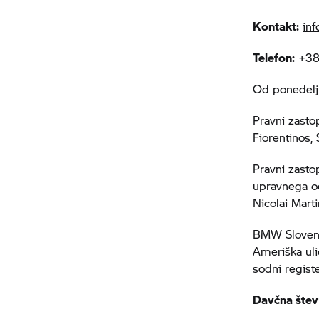
Kontakt:
in
Telefon:
+386
Od ponedelj
Pravni zasto
Fiorentinos,
Pravni zasto
upravnega od
Nicolai Mart
BMW Slovenia
Ameriška uli
sodni regist
Davčna štev