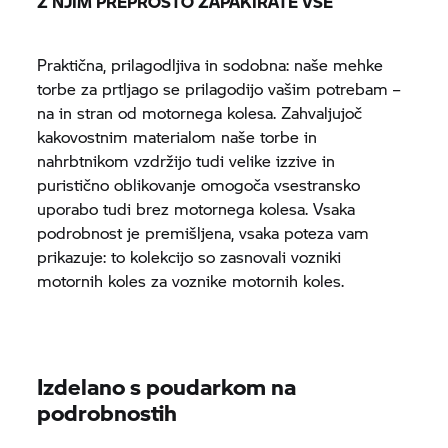
Z NJIM PREPROSTO ZAPAKIRATE VSE
Praktična, prilagodljiva in sodobna: naše mehke
torbe za prtljago se prilagodijo vašim potrebam –
na in stran od motornega kolesa. Zahvaljujoč
kakovostnim materialom naše torbe in
nahrbtnikom vzdržijo tudi velike izzive in
puristično oblikovanje omogoča vsestransko
uporabo tudi brez motornega kolesa. Vsaka
podrobnost je premišljena, vsaka poteza vam
prikazuje: to kolekcijo so zasnovali vozniki
motornih koles za voznike motornih koles.
Izdelano s poudarkom na
podrobnostih