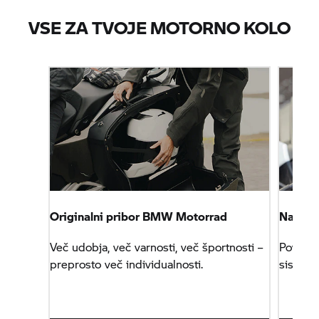
VSE ZA TVOJE MOTORNO KOLO
Originalni pribor
BMW Motorrad
Navigac
Več udobja, več varnosti, več športnosti –
Povezan
preprosto več individualnosti.
sistem