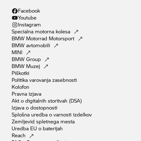
Facebook
Youtube
Instagram
Specialna motorna
kolesa
BMW Motorrad
Motorsport
BMW
avtomobili
MINI
BMW
Group
BMW
Muzej
Piškotki
Politika varovanja
zasebnosti
Kolofon
Pravna
izjava
Akt o digitalnih storitvah
(DSA)
Izjava o
dostopnosti
Splošna uredba o varnosti
izdelkov
Zemljevid spletnega
mesta
Uredba EU o
baterijah
Reach