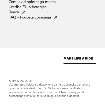
Zemljevid spletnega
mesta
Uredba EU o
baterijah
Reach
FAQ - Pogosta
vprašanja
© BMW AG 2026
Vsa motorna kolesa so dobavljena samo z zakonsko zahtevano
opremo po standardu Euro 5.. Motorna kolesa na slikah in
videoposnetkih na tej spletni strani se lahko razlikujejo od
dejanskega stanja in lahko vsebujejo posebne dodatke.