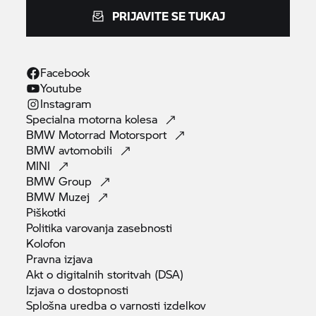
PRIJAVITE SE TUKAJ
Facebook
Youtube
Instagram
Specialna motorna
kolesa
BMW Motorrad
Motorsport
BMW
avtomobili
MINI
BMW
Group
BMW
Muzej
Piškotki
Politika varovanja
zasebnosti
Kolofon
Pravna
izjava
Akt o digitalnih storitvah
(DSA)
Izjava o
dostopnosti
Splošna uredba o varnosti
izdelkov