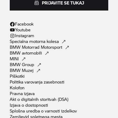
PRIJAVITE SE TUKAJ
Facebook
Youtube
Instagram
Specialna motorna
kolesa
BMW Motorrad
Motorsport
BMW
avtomobili
MINI
BMW
Group
BMW
Muzej
Piškotki
Politika varovanja
zasebnosti
Kolofon
Pravna
izjava
Akt o digitalnih storitvah
(DSA)
Izjava o
dostopnosti
Splošna uredba o varnosti
izdelkov
Zemljevid spletnega
mesta