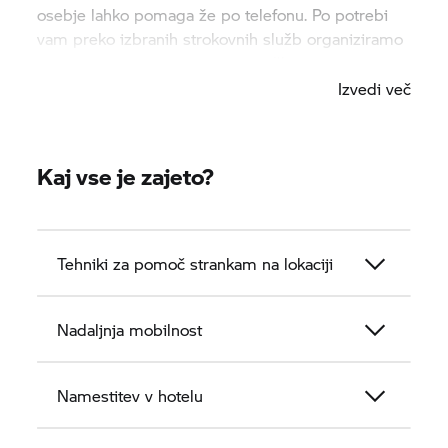
osebje lahko pomaga že po telefonu. Po potrebi
vam preko izbranih strokovnih služb organiziramo
pomoč na terenu in krijemo stroške.
Izvedi več
Kaj vse je zajeto?
Tehniki za pomoč strankam na lokaciji
Nadaljnja mobilnost
Namestitev v hotelu