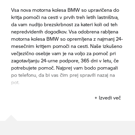
Vsa nova motorna kolesa BMW so upravičena do
kritja pomoči na cesti v prvih treh letih lastništva,
da vam nudijo brezskrbnost za kateri koli od teh
nepredvidenih dogodkov. Vsa odobrena rabljena
motorna kolesa BMW so opremljena z najmanj 24-
mesečnim kritjem pomoči na cesti. Naše izkušeno
večjezično osebje vam je na voljo za pomoč pri
zagotavljanju 24-urne podpore, 365 dni v letu, če
potrebujete pomoč. Najprej vam bodo pomagali
po telefonu, da bi vas čim prej spravili nazaj na
pot.
Poskrbeli bomo za pomoč za čas, ko motorno kolo
+ Izvedi več
miruje. „Imobiliziran“ pomeni električno ali
mehansko okvaro, predrtje, prometno nesrečo,
izgubljene ključe, napačno točenje goriva,
poškodovanje ali uničenje zaradi požara, kraje ali
vandalizma.