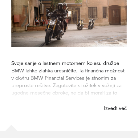
Svoje sanje o lastnem motornem kolesu družbe
BMW lahko zlahka uresničite. Ta finančna možnost
v okviru BMW Financial Services je sinonim za
preproste rešitve. Zagotovite si užitek v vožnji za
ugodne mesečne obroke, ne da bi morali za to
načeti svoje prihranke.
Izvedi več