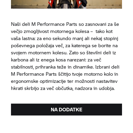
Naši deli M Performance Parts so zasnovani za še
večjo zmogljivost motornega kolesa – tako kot
vaša lastna: za eno sekundo manj ali nekaj stopinj
poševnega položaja več, za katerega se borite na
svojem motornem kolesu. Zato so številni deli iz
karbona ali iz enega kosa narezani: za več
stabilnosti, prihranka teže in dinamike. Izbrani deli
M Performance Parts ščitijo tvoje motorno kolo in
ergonomske optimizacije ter možnosti nastavitev
hkrati skrbijo za več občutka, nadzora in udobja.
NA DODATKE