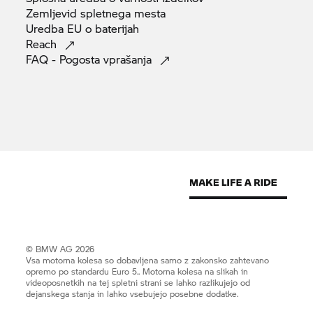
Zemljevid spletnega
mesta
Uredba EU o
baterijah
Reach
FAQ - Pogosta
vprašanja
© BMW AG 2026
Vsa motorna kolesa so dobavljena samo z zakonsko zahtevano
opremo po standardu Euro 5.. Motorna kolesa na slikah in
videoposnetkih na tej spletni strani se lahko razlikujejo od
dejanskega stanja in lahko vsebujejo posebne dodatke.