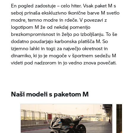
En pogled zadostuje – celo hiter. Vsak paket M s
seboj prinaša ekskluzivno ikonične barve M svetlo
modre, temno modre in rdeče. V povezavi z
logotipom M že od nekdaj pomenijo
brezkompromisnost in željo po izboljšanju. To še
dodatno poudarjajo karbonska platišča M. So
izjemno lahki in togi: za največjo okretnost in
dinamiko, ki jo je mogoče v športnem sedežu M
videti pod nadzorom in jo vedno znova povečati.
Naši modeli s paketom M