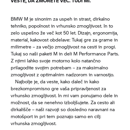
VESTE, DA ZMORETE VEČ. TUDI MI.
BMW M
je sinonim za uspeh in strast, dirkalno
tehniko, popolnost in vrhunsko zmogljivost. In to
zelo uspešno že več kot 50 let. Dizajn, ergonomija,
material, kakovost obdelave: Tukaj gre za grame in
milimetre – za večjo zmogljivost na cesti in progi.
Tukaj so naši paketi M in deli M Performance Parts.
Z njimi lahko svoje motorno kolo natančno
prilagodite svojim potrebam – za maksimalno
zmogljivost z optimalnim nadzorom in varnostjo.
Najbolje je, da veste, kako daleč in kako
brezkompromisno gre vaša pripravljenost za
vrhunsko zmogljivost. In mi vam ponujamo dele in
možnost, da se nenehno izboljšujete. Za cesto ali
dirkališče – naši razvoji so dosledno naravnani na
motošport in pri tem poznajo samo en cilj:
vrhunska zmogljivost.