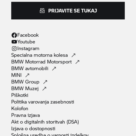
PRIJAVITE SE TUKAJ
Facebook
Youtube
Instagram
Specialna motorna
kolesa
BMW Motorrad
Motorsport
BMW
avtomobili
MINI
BMW
Group
BMW
Muzej
Piškotki
Politika varovanja
zasebnosti
Kolofon
Pravna
izjava
Akt o digitalnih storitvah
(DSA)
Izjava o
dostopnosti
Splošna uredba o varnosti
izdelkov