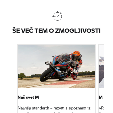
ŠE VEČ TEM O ZMOGLJIVOSTI
Naš svet M
M RR
Najvišji standardi – razviti s spoznanji iz
»Racing