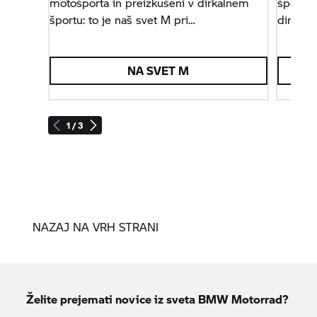
motošporta in preizkušeni v dirkalnem
športen
športu: to je naš svet M pri
dirkaln
BMW Motorrad.
vrhunsk
najmanj
NA SVET M
1 / 3
NAZAJ NA VRH STRANI
Želite prejemati novice iz sveta
BMW Motorrad?