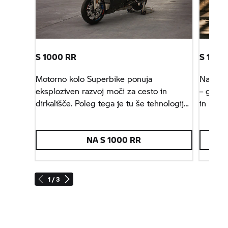
S 1000 RR
S 1000
Motorno kolo Superbike ponuja
Najbolj
eksploziven razvoj moči za cesto in
– golo 
dirkališče. Poleg tega je tu še tehnologija,
in moto
ki omogoča vrhunsko zmogljivost v vseh
voznih razmerah.
NA
S 1000 RR
1 / 3