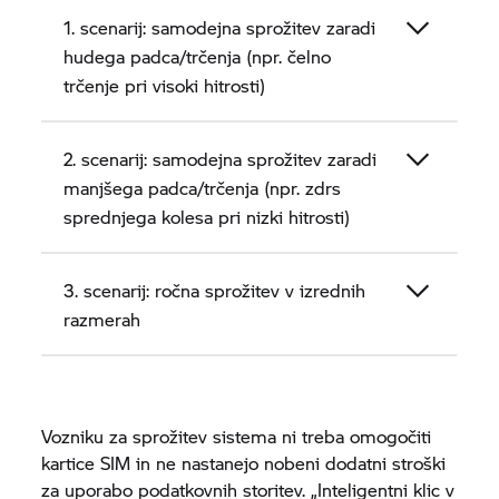
1. scenarij: samodejna sprožitev zaradi
hudega padca/trčenja (npr. čelno
trčenje pri visoki hitrosti)
2. scenarij: samodejna sprožitev zaradi
manjšega padca/trčenja (npr. zdrs
sprednjega kolesa pri nizki hitrosti)
3. scenarij: ročna sprožitev v izrednih
razmerah
Vozniku za sprožitev sistema ni treba omogočiti
kartice SIM in ne nastanejo nobeni dodatni stroški
za uporabo podatkovnih storitev. „Inteligentni klic v