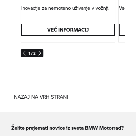
Inovacije za nemoteno uživanje v vožnji.
Vse o m
VEČ INFORMACIJ
1 / 2
NAZAJ NA VRH STRANI
Želite prejemati novice iz sveta
BMW Motorrad?