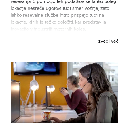
reševanja. S pomočjo teh podatkov se lahko poleg
lokacije nesreče ugotovi tudi smer vožnje, zato
lahko reševalne službe hitro prispejo tudi na
lokacije, ki jih je težko določiti, kar predstavlja
inovacijo v industriji motornih koles.
Izvedi več
Ko klicni center prejme informacijo, poskuša
vzpostaviti stik z žrtvijo. Za aktiviranje reševalne
verige klicatelju ni treba posredovati nobenih
dodatnih informacij. Edinstveno, kot je edinstven
BMW: komuniciranje z žrtvijo in podpora se
izvajata v jeziku, ki ga izbere stranka. Zato se lahko
odgovore na prva pomembna vprašanja pridobi že
pred prihodom reševalne službe.