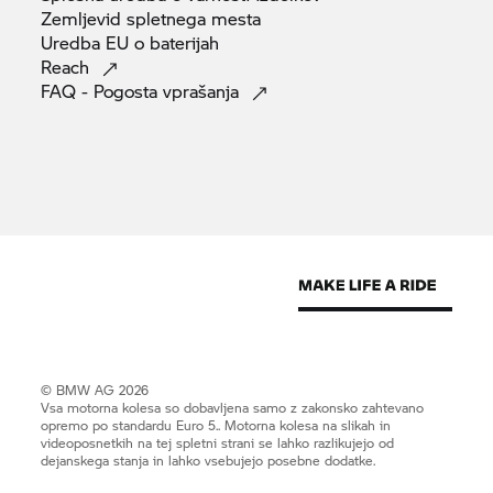
Zemljevid spletnega
mesta
Uredba EU o
baterijah
Reach
FAQ - Pogosta
vprašanja
© BMW AG 2026
Vsa motorna kolesa so dobavljena samo z zakonsko zahtevano
opremo po standardu Euro 5.. Motorna kolesa na slikah in
videoposnetkih na tej spletni strani se lahko razlikujejo od
dejanskega stanja in lahko vsebujejo posebne dodatke.