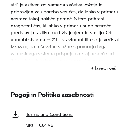
sili“ je aktiven od samega začetka vožnje in
pripravljen za uporabo ves čas, da lahko v primeru
nesreče takoj pokliče pomoč. S tem prihrani
dragoceni čas, ki lahko v primeru hude nesreče
predstavlja razliko med življenjem in smrtjo. Ob
uporabi sistema ECALL v avtomobilih se je večkrat
izkazalo, da reševalne službe s pomočjo tega
varnostnega sistema prispejo na kraj nesreče od
40 do 50 odstotkov prej kot sicer. Zanesljivo
ločevanje od dogodkov, ki niso nesreče, omogoča
+ Izvedi več
obsežen in inteligenten sistem tipal za zaznavanje
trkov. „Inteligentni klic v sili“ uporablja gostovanje,
zato vedno uporabi najboljše možno omrežje ne
Pogoji in Politika zasebnosti
glede na lokacijo nesreče. Prenesejo se le
informacije o času in lokaciji motornega kolesa,
identifikacijski številki vozila in maternem jeziku
Terms and Conditions
uporabnika. V sistem se ne shranijo nobeni drugi
podatki o uporabniku. Na primer, zaznavanje
MP3
|
0.84 MB
hitrosti ali stalni zahtevki za posredovanje lokacije