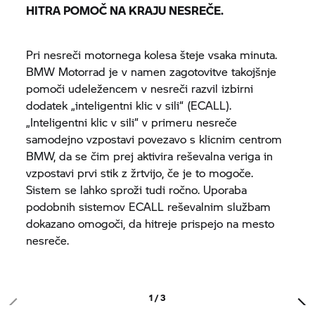
HITRA POMOČ NA KRAJU NESREČE.
Pri nesreči motornega kolesa šteje vsaka minuta.
BMW Motorrad
je v namen zagotovitve takojšnje
pomoči udeležencem v nesreči razvil izbirni
dodatek „inteligentni klic v sili“ (ECALL).
„Inteligentni klic v sili“ v primeru nesreče
samodejno vzpostavi povezavo s klicnim centrom
BMW, da se čim prej aktivira reševalna veriga in
vzpostavi prvi stik z žrtvijo, če je to mogoče.
Sistem se lahko sproži tudi ročno. Uporaba
podobnih sistemov ECALL reševalnim službam
dokazano omogoči, da hitreje prispejo na mesto
nesreče.
1 / 3