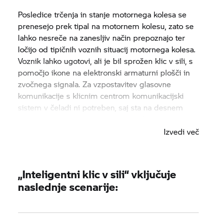
Posledice trčenja in stanje motornega kolesa se
prenesejo prek tipal na motornem kolesu, zato se
lahko nesreče na zanesljiv način prepoznajo ter
ločijo od tipičnih voznih situacij motornega kolesa.
Voznik lahko ugotovi, ali je bil sprožen klic v sili, s
pomočjo ikone na elektronski armaturni plošči in
zvočnega signala. Za vzpostavitev glasovne
komunikacije s klicnim centrom komunikacijski
sistem v čeladi ni potreben, saj sta na desnem
ročaju nameščena zvočnik in mikrofon.
Izvedi več
„Inteligentni klic v sili“ vključuje
naslednje scenarije: