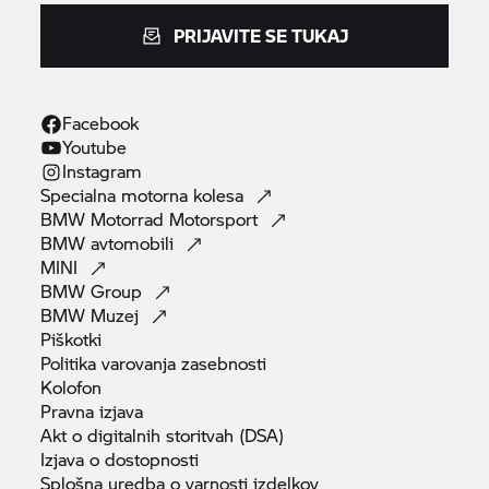
PRIJAVITE SE TUKAJ
Facebook
Youtube
Instagram
Specialna motorna
kolesa
BMW Motorrad
Motorsport
BMW
avtomobili
MINI
BMW
Group
BMW
Muzej
Piškotki
Politika varovanja
zasebnosti
Kolofon
Pravna
izjava
Akt o digitalnih storitvah
(DSA)
Izjava o
dostopnosti
Splošna uredba o varnosti
izdelkov