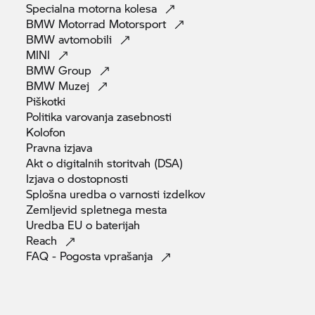
Specialna motorna
kolesa
BMW Motorrad
Motorsport
BMW
avtomobili
MINI
BMW
Group
BMW
Muzej
Piškotki
Politika varovanja
zasebnosti
Kolofon
Pravna
izjava
Akt o digitalnih storitvah
(DSA)
Izjava o
dostopnosti
Splošna uredba o varnosti
izdelkov
Zemljevid spletnega
mesta
Uredba EU o
baterijah
Reach
FAQ - Pogosta
vprašanja