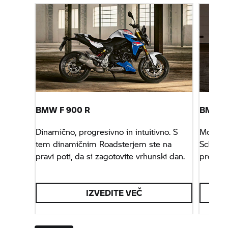
BMW
F 900 R
BMW 
Dinamično, progresivno in intuitivno. S
Model M
tem dinamičnim Roadsterjem ste na
Schmied
pravi poti, da si zagotovite vrhunski dan.
progo.
IZVEDITE VEČ