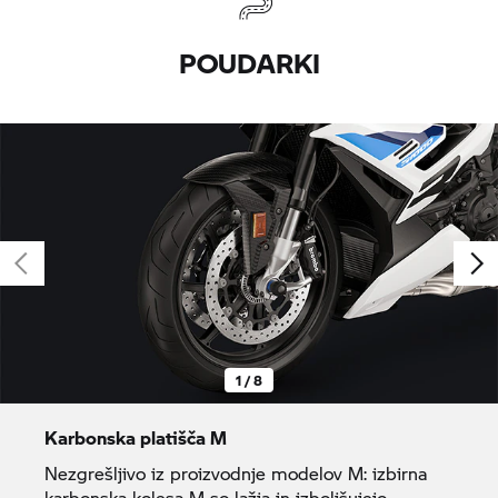
POUDARKI
1 / 8
Karbonska platišča M
Nezgrešljivo iz proizvodnje modelov M: izbirna
karbonska kolesa M so lažja in izboljšujejo