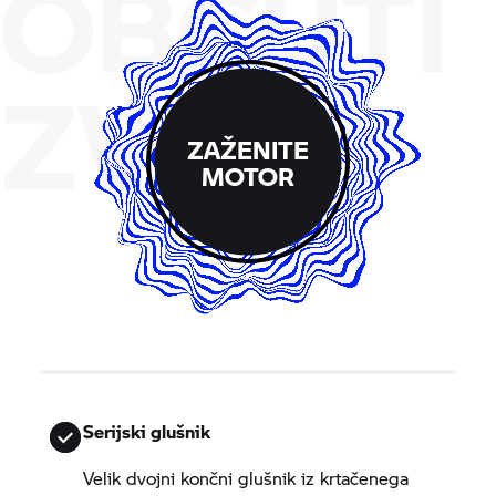
OBČUTI
ZVOK
ZAŽENITE
MOTOR
Serijski glušnik
Velik dvojni končni glušnik iz krtačenega