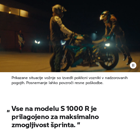
Prikazane situacije vožnje so izvedli poklicni vozniki v nadzorovanih
pogojih. Posnemanje lahko povzroči resne poškodbe.
„
Vse na modelu
S 1000 R
je
prilagojeno za maksimalno
zmogljivost šprinta.
“