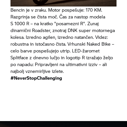
Bencin je v zraku. Motor pospešuje: 170 KM.
Razgrinja se čista moč. Čas za nastop modela
S 1000 R
– na kratko "posamezni R". Zunaj
dinamični Roadster, znotraj DNK super motornega
kolesa. Izredno agilen, izredno natančen. Videz:
robustna in istočasno čista. Vrhunski Naked Bike –
celo barve pospešujejo utrip. LED-žaromet
Splitface z dnevno lučjo in logotip R izražajo željo
po napadu: Pripravljeni na ultimativni izziv – ali
najbolj vznemirljive izlete.
#NeverStopChallenging