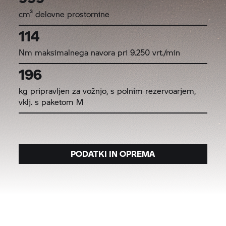
cm³ delovne prostornine
114
Nm maksimalnega navora pri 9.250 vrt./min
196
kg pripravljen za vožnjo, s polnim rezervoarjem,
vklj. s paketom M
PODATKI IN OPREMA