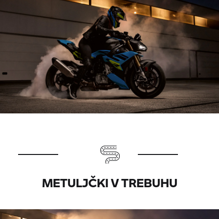
METULJČKI V TREBUHU