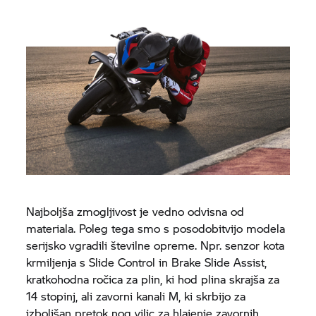
Najboljša zmogljivost je vedno odvisna od
materiala. Poleg tega smo s posodobitvijo modela
serijsko vgradili številne opreme. Npr. senzor kota
krmiljenja s Slide Control in Brake Slide Assist,
kratkohodna ročica za plin, ki hod plina skrajša za
14 stopinj, ali zavorni kanali M, ki skrbijo za
izboljšan pretok nog vilic za hlajenje zavornih