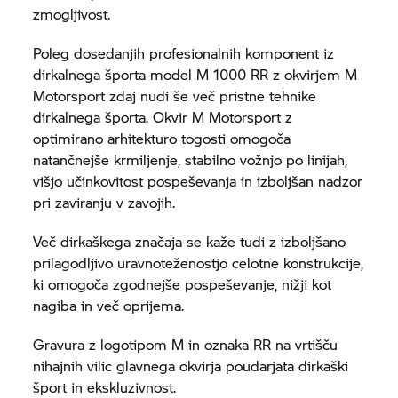
zmogljivost.
Poleg dosedanjih profesionalnih komponent iz
dirkalnega športa model
M 1000 RR
z okvirjem M
Motorsport zdaj nudi še več pristne tehnike
dirkalnega športa. Okvir M Motorsport z
optimirano arhitekturo togosti omogoča
natančnejše krmiljenje, stabilno vožnjo po linijah,
višjo učinkovitost pospeševanja in izboljšan nadzor
pri zaviranju v zavojih.
Več dirkaškega značaja se kaže tudi z izboljšano
prilagodljivo uravnoteženostjo celotne konstrukcije,
ki omogoča zgodnejše pospeševanje, nižji kot
nagiba in več oprijema.
Gravura z logotipom M in oznaka
RR
na vrtišču
nihajnih vilic glavnega okvirja poudarjata dirkaški
šport in ekskluzivnost.