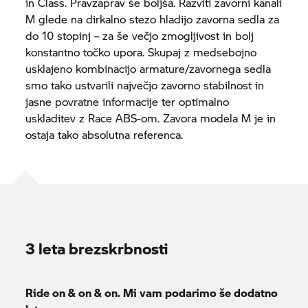
in Class. Pravzaprav še boljša. Razviti zavorni kanali
M glede na dirkalno stezo hladijo zavorna sedla za
do 10 stopinj – za še večjo zmogljivost in bolj
konstantno točko upora. Skupaj z medsebojno
usklajeno kombinacijo armature/zavornega sedla
smo tako ustvarili največjo zavorno stabilnost in
jasne povratne informacije ter optimalno
uskladitev z Race ABS-om. Zavora modela M je in
ostaja tako absolutna referenca.
3 leta brezskrbnosti
Ride on & on & on. Mi vam podarimo še dodatno