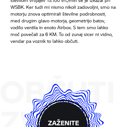
številom vrtljajev 15.100 vrt./min se je izkazal pri
WSBK. Ker tudi mi nismo nikoli zadovoljni, smo na
motorju znova optimirali številne podrobnosti,
med drugim glavo motorja, geometrijo batov,
vodilo ventila in enoto Airbox. S tem smo lahko
moč povečali za 6 KM. To od zunaj sicer ni vidno,
vendar pa voznik to lahko občuti.
OBČUTI
ZVOK
ZAŽENITE