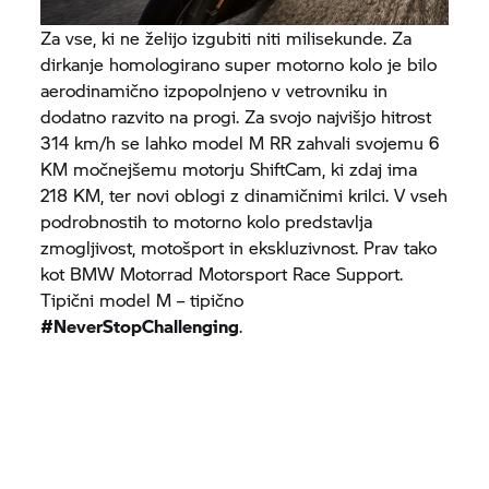
Za vse, ki ne želijo izgubiti niti milisekunde. Za
dirkanje homologirano super motorno kolo je bilo
aerodinamično izpopolnjeno v vetrovniku in
dodatno razvito na progi. Za svojo najvišjo hitrost
314 km/h se lahko model
M RR
zahvali svojemu 6
KM močnejšemu motorju ShiftCam, ki zdaj ima
218 KM, ter novi oblogi z dinamičnimi krilci. V vseh
podrobnostih to motorno kolo predstavlja
zmogljivost, motošport in ekskluzivnost. Prav tako
kot
BMW Motorrad
Motorsport Race Support.
Tipični model M – tipično
#NeverStopChallenging
.