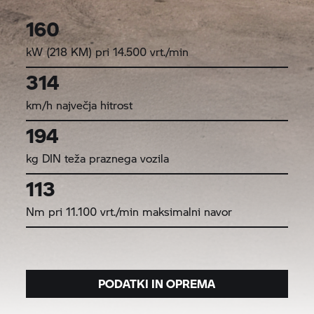
160
kW (218 KM) pri 14.500 vrt./min
314
km/h največja hitrost
194
kg DIN teža praznega vozila
113
Nm pri 11.100 vrt./min maksimalni navor
PODATKI IN OPREMA