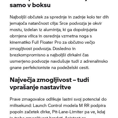
samo v boksu
Najboljši občutek za sprednje in zadnje kolo ter dih
jemajoča natančnost cilja: Srce podvozja je okvir
mostu, izdelan iz aluminija, ki ga dopolnjujeta
obrnjena vilica in osrednja vzmetna noga s
kinematiko Full Floater Pro za občutno večjo
zmogljivost podvozja. Dosledno in
brezkompromisno a najboljši dirkalni čas
usmerjeno podvozje navdušuje tudi z adrenalinsko
gnane perfekcioniste na podeželski cesti.
Največja zmogljivost – tudi
vprašanje nastavitve
Prave zmagovalce odlikuje lastni svoj potencial do
milisekund: Launch Control modela
M RR
podpira
popoln začetek dirke, Pit-Lane-Limiter pa ve, kdaj
je treba zmogljivost brzdati. Asistent za