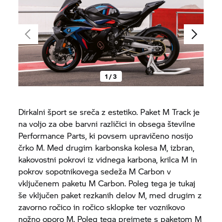
1 / 3
Dirkalni šport se sreča z estetiko. Paket M Track je
na voljo za obe barvni različici in obsega številne
Performance Parts, ki povsem upravičeno nosijo
črko M. Med drugim karbonska kolesa M, izbran,
kakovostni pokrovi iz vidnega karbona, krilca M in
pokrov sopotnikovega sedeža M Carbon v
vključenem paketu M Carbon. Poleg tega je tukaj
še vključen paket rezkanih delov M, med drugim z
zavorno ročico in ročico sklopke ter voznikovo
nožno oporo M. Poleg tega prejmete s paketom M