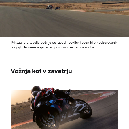
Prikazane situacije vožnje so izvedli poklicni vozniki v nadzorovanih
pogojih. Posnemanje lahko povzroči resne poškodbe.
Vožnja kot v zavetrju