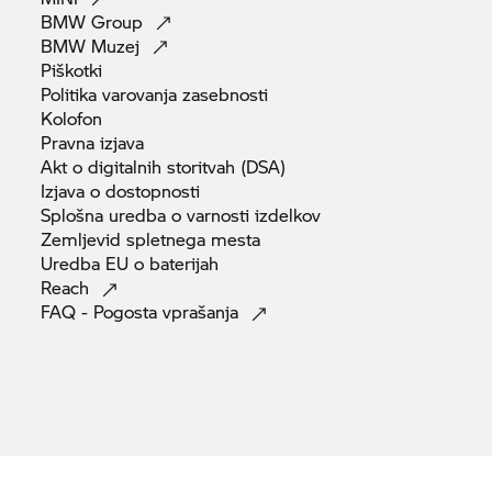
BMW
Group
BMW
Muzej
Piškotki
Politika varovanja
zasebnosti
Kolofon
Pravna
izjava
Akt o digitalnih storitvah
(DSA)
Izjava o
dostopnosti
Splošna uredba o varnosti
izdelkov
Zemljevid spletnega
mesta
Uredba EU o
baterijah
Reach
FAQ - Pogosta
vprašanja