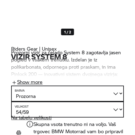
1 / 2
Riders Gear | Unisex
Prozorni vizir za čelado System 8 zagotavlja jasen
VIZIR SYSTEM 8
pogled v vsakem trenutku. Izdelan je iz
polikarbonata, odpornega proti praskam, in ima
Pinlock 200 — inovativni sistem dvojnega vizirja:
Zavarovani notranji vizir s silikonskim tesnilom je
Show more
izdelan iz materiala, ki absorbira vlago, in
BARVA
učinkovito preprečuje megljenje.
VELIKOST
Na tabelo velikosti
Skupna vsota trenutno ni na voljo. Vaš
trgovec
BMW Motorrad
vam bo pripravil