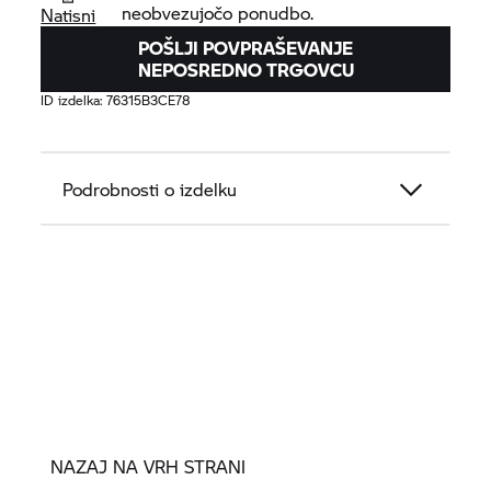
neobvezujočo ponudbo.
Natisni
POŠLJI POVPRAŠEVANJE
NEPOSREDNO TRGOVCU
ID izdelka:
76315B3CE78
Podrobnosti o izdelku
NAZAJ NA VRH STRANI