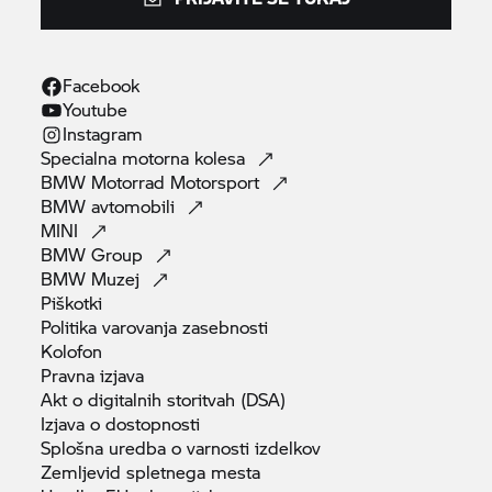
Facebook
Youtube
Instagram
Specialna motorna
kolesa
BMW Motorrad
Motorsport
BMW
avtomobili
MINI
BMW
Group
BMW
Muzej
Piškotki
Politika varovanja
zasebnosti
Kolofon
Pravna
izjava
Akt o digitalnih storitvah
(DSA)
Izjava o
dostopnosti
Splošna uredba o varnosti
izdelkov
Zemljevid spletnega
mesta