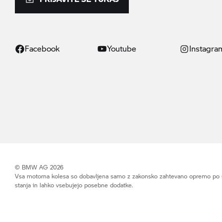
Facebook
Youtube
Instagra
© BMW AG 2026
Vsa motorna kolesa so dobavljena samo z zakonsko zahtevano opremo po stan
stanja in lahko vsebujejo posebne dodatke.