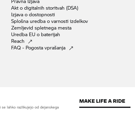
Pravna
izjava
Akt o digitalnih storitvah
(DSA)
Izjava o
dostopnosti
Splošna uredba o varnosti
izdelkov
Zemljevid spletnega
mesta
Uredba EU o
baterijah
Reach
FAQ - Pogosta
vprašanja
 se lahko razlikujejo od dejanskega