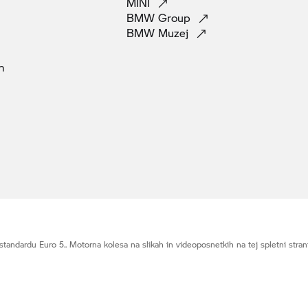
MINI
BMW
Group
BMW
Muzej
m
dardu Euro 5.. Motorna kolesa na slikah in videoposnetkih na tej spletni strani