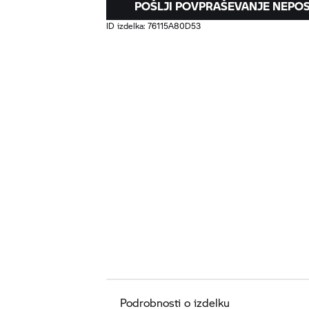
POŠLJI POVPRAŠEVANJE NEP
ID izdelka:
76115A80D53
Podrobnosti o izdelku