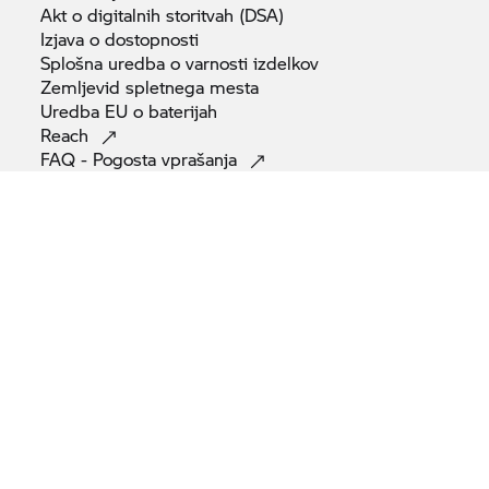
Akt o digitalnih storitvah
(DSA)
Izjava o
dostopnosti
Splošna uredba o varnosti
izdelkov
Zemljevid spletnega
mesta
Uredba EU o
baterijah
Reach
FAQ - Pogosta
vprašanja
© BMW AG 2026
Vsa motorna kolesa so dobavljena samo z zakonsko zahtevano