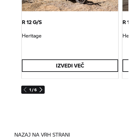
R 12 G/S
R 12 ni
Heritage
Heritag
IZVEDI VEČ
1 / 6
NAZAJ NA VRH STRANI