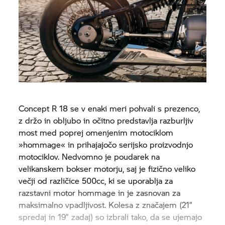
Concept
R 18
se v enaki meri pohvali s prezenco,
z držo in obljubo in očitno predstavlja razburljiv
most med poprej omenjenim motociklom
»hommage« in prihajajočo serijsko proizvodnjo
motociklov. Nedvomno je poudarek na
velikanskem bokser motorju, saj je fizično veliko
večji od različice 500cc, ki se uporablja za
razstavni motor hommage in je zasnovan za
maksimalno vpadljivost. Kolesa z značajem (21”
spredaj in 19” zadaj) so izbrali tako, da se ujemajo