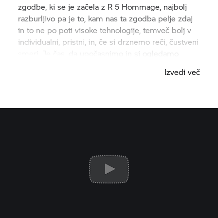
zgodbe, ki se je začela z R 5 Hommage, najbolj
razburljivo pa je to, kam nas ta zgodba pelje zdaj
in to ne po poti visoke tehnologije, temveč bolj v
individualni, pristni, in, če si drznemo reči, čustveni
smeri. Je čas, da upočasnimo in si ogledamo
pokrajino?
Izvedi več