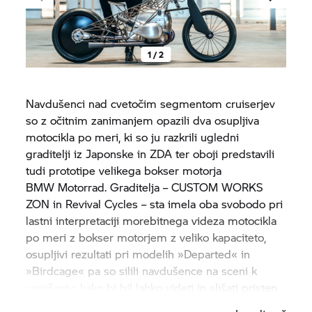
1 / 2
Navdušenci nad cvetočim segmentom cruiserjev
so z očitnim zanimanjem opazili dva osupljiva
motocikla po meri, ki so ju razkrili ugledni
graditelji iz Japonske in ZDA ter oboji predstavili
tudi prototipe velikega bokser motorja
BMW Motorrad.
Graditelja – CUSTOM WORKS
ZON in Revival Cycles – sta imela oba svobodo pri
lastni interpretaciji morebitnega videza motocikla
po meri z bokser motorjem z veliko kapaciteto,
osupljivi rezultati pri modelih »Departed« in
»Birdcage« pa so silili navdušence na sceni k
vprašanju: kako bi bil lahko videti in slišati pristen
»ročno zgrajen« stroj
BMW Motorrad?