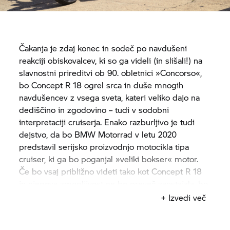
Čakanja je zdaj konec in sodeč po navdušeni
reakciji obiskovalcev, ki so ga videli (in slišali!) na
slavnostni prireditvi ob 90. obletnici »Concorso«,
bo Concept
R 18
ogrel srca in duše mnogih
navdušencev z vsega sveta, kateri veliko dajo na
dediščino in zgodovino – tudi v sodobni
interpretaciji cruiserja. Enako razburljivo je tudi
dejstvo, da bo
BMW Motorrad
v letu 2020
predstavil serijsko proizvodnjo motocikla tipa
cruiser, ki ga bo poganjal »veliki bokser« motor.
Če bo vsaj približno videti tako kot Concept
R 18
in njegova zmogljivost ne bo preveč zaostajala, bo
to prava poslastica za navdušence nad motornimi
+ Izvedi več
kolesi po meri.