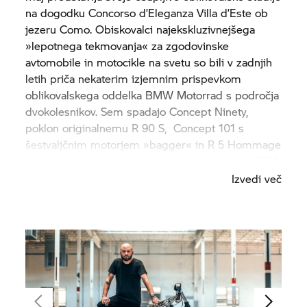
na dogodku Concorso d’Eleganza Villa d’Este ob
jezeru Como. Obiskovalci najekskluzivnejšega
»lepotnega tekmovanja« za zgodovinske
avtomobile in motocikle na svetu so bili v zadnjih
letih priča nekaterim izjemnim prispevkom
oblikovalskega oddelka
BMW Motorrad
s področja
dvokolesnikov. Sem spadajo Concept Ninety,
poklon originalnemu R 90 S, Concept 101 s
šestvaljčnim motorjem »bagger« in R 5 Hommage
– poklon originalnemu in ikoničnemu modelu 1936.
Izvedi več