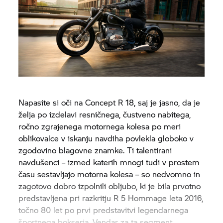
Napasite si oči na Concept
R 18,
saj je jasno, da je
želja po izdelavi resničnega, čustveno nabitega,
ročno zgrajenega motornega kolesa po meri
oblikovalce v iskanju navdiha povlekla globoko v
zgodovino blagovne znamke. Ti talentirani
navdušenci – izmed katerih mnogi tudi v prostem
času sestavljajo motorna kolesa – so nedvomno in
zagotovo dobro izpolnili obljubo, ki je bila prvotno
predstavljena pri razkritju R 5 Hommage leta 2016,
točno 80 let po prvi predstavitvi legendarnega
športnega bokserja. Vendar za ta segment