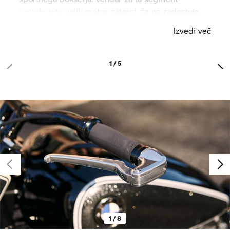
potrebujete velik motor, zatorej, če ne zadostuje
500cc originalnega R 5, (v skladu s sodobnimi
Izvedi več
standardi), največji bokser motor za motocikle
vseh časov zagotovo bo.
1 / 5
1 / 8