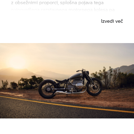
z obsežnimi proporci, splošna pojava tega
najnovejšega razstavnega motornega kolesa pa
izžareva poseben odnos in prezenco. Spremenjen
Izvedi več
sprednji del in izpuh v obliki ribjega repa dodatno
prispevata k občutku ročne izdelave po meri.