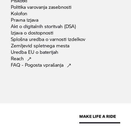
Piškotki
Politika varovanja
zasebnosti
Kolofon
Pravna
izjava
Akt o digitalnih storitvah
(DSA)
Izjava o
dostopnosti
Splošna uredba o varnosti
izdelkov
Zemljevid spletnega
mesta
Uredba EU o
baterijah
Reach
FAQ - Pogosta
vprašanja