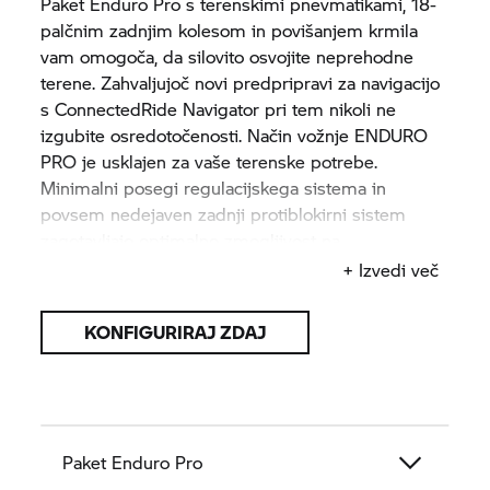
Paket Enduro Pro s terenskimi pnevmatikami, 18-
palčnim zadnjim kolesom in povišanjem krmila
vam omogoča, da silovito osvojite neprehodne
terene. Zahvaljujoč novi predpripravi za navigacijo
s
ConnectedRide
Navigator pri tem nikoli ne
izgubite osredotočenosti. Način vožnje ENDURO
PRO je usklajen za vaše terenske potrebe.
Minimalni posegi regulacijskega sistema in
povsem nedejaven zadnji protiblokirni sistem
zagotavljajo optimalno zmogljivost na
terenu. Ščitnik pokrova glave motorja, ščitnik za
+ Izvedi več
roke in ščitnik motorja varujejo tisto, kar je
pomembno. Končni glušnik iz titana in kromiran
KONFIGURIRAJ ZDAJ
zbiralnik pa zagotavljata optične poudarke.
Paket Enduro Pro