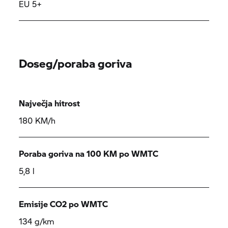
EU 5+
Doseg/poraba goriva
Največja hitrost
180 KM/h
Poraba goriva na 100 KM po WMTC
5,8 l
Emisije CO2 po WMTC
134 g/km