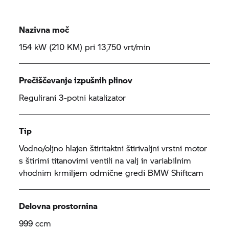
Nazivna moč
154 kW (210 KM) pri 13,750 vrt/min
Prečiščevanje izpušnih plinov
Regulirani 3-potni katalizator
Tip
Vodno/oljno hlajen štiritaktni štirivaljni vrstni motor
s štirimi titanovimi ventili na valj in variabilnim
vhodnim krmiljem odmične gredi BMW Shiftcam
Delovna prostornina
999 ccm