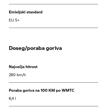
Emisijski standard
EU 5+
Doseg/poraba goriva
Največja hitrost
280 km/h
Poraba goriva na 100 KM po WMTC
6,4 l