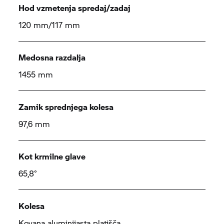
Hod vzmetenja spredaj/zadaj
120 mm/117 mm
Medosna razdalja
1455 mm
Zamik sprednjega kolesa
97,6 mm
Kot krmilne glave
65,8°
Kolesa
Kovana aluminijasta platišča