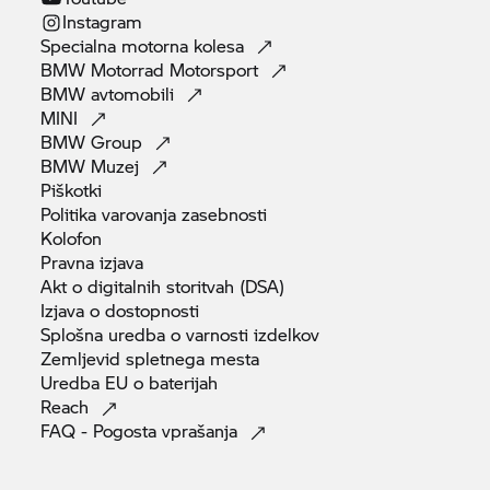
Instagram
Specialna motorna
kolesa
BMW Motorrad
Motorsport
BMW
avtomobili
MINI
BMW
Group
BMW
Muzej
Piškotki
Politika varovanja
zasebnosti
Kolofon
Pravna
izjava
Akt o digitalnih storitvah
(DSA)
Izjava o
dostopnosti
Splošna uredba o varnosti
izdelkov
Zemljevid spletnega
mesta
Uredba EU o
baterijah
Reach
FAQ - Pogosta
vprašanja