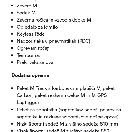
Zavora M
Sedež M
Zavorna ročica in vzvod sklopke M
Ogledalo za krmilo
Keyless Ride
Nadzor tlaka v pnevmatikah (RDC)
Ogrevani ročaji
Tempomat
Prekrivalo za dva
Dodatna oprema
Paket M Track s karbonskimi platišči M, paket
Carbon, paket rezkanih delov M in M GPS
Laptrigger
Paket za sopotnika (sopotnikov sedež, pokrov za
sopotnika in rezkane sopotnikove nožne opore)
Nizki športni sedež M z višino sedeža 810 mm
Visok športni sedež M z višino sedeža 850