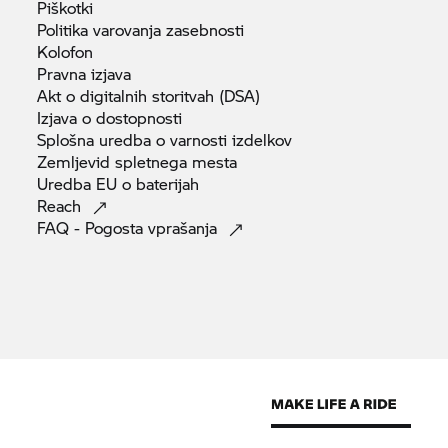
Piškotki
Politika varovanja
zasebnosti
Kolofon
Pravna
izjava
Akt o digitalnih storitvah
(DSA)
Izjava o
dostopnosti
Splošna uredba o varnosti
izdelkov
Zemljevid spletnega
mesta
Uredba EU o
baterijah
Reach
FAQ - Pogosta
vprašanja