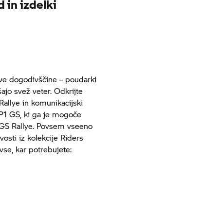
d
in izdelki
nove dogodivščine – poudarki
ajo svež veter. Odkrijte
allye in komunikacijski
 GS, ki ga je mogoče
e GS Rallye. Povsem vseeno
vosti iz kolekcije Riders
se, kar potrebujete: