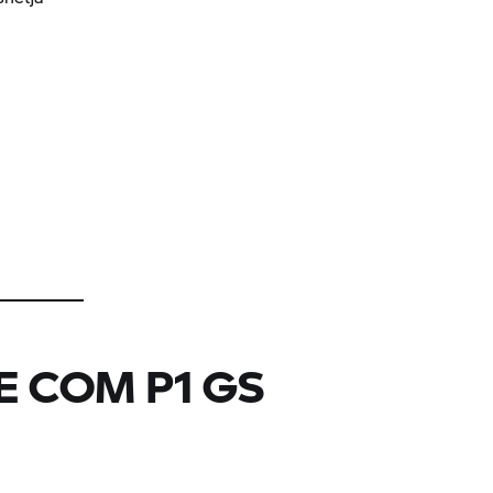
E
COM P1 GS