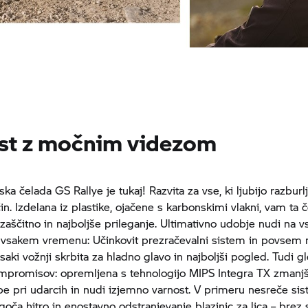
st z močnim videzom
a čelada GS Rallye je tukaj! Razvita za vse, ki ljubijo razburl
in. Izdelana iz plastike, ojačene s karbonskimi vlakni, vam ta 
aščitno in najboljše prileganje. Ultimativno udobje nudi na 
 vsakem vremenu: Učinkovit prezračevalni sistem in povsem n
saki vožnji skrbita za hladno glavo in najboljši pogled. Tudi g
mpromisov: opremljena s tehnologijo MIPS Integra TX zmanj
ibe pri udarcih in nudi izjemno varnost. V primeru nesreče sis
ča hitro in enostavno odstranjevanje blazinic za lica – brez 