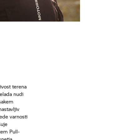
jivost terena
čelada nudi
vsakem
astavljiv
lede varnosti
šuje
tem Pull-
snetja