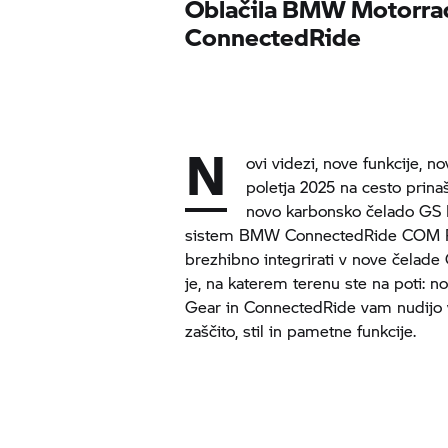
Oblačila
BMW Motorra
ConnectedRide
N
ovi videzi, nove funkcije, 
poletja 2025 na cesto prinaš
novo karbonsko čelado GS R
sistem BMW
ConnectedRide
COM P1
brezhibno integrirati v nove čelad
je, na katerem terenu ste na poti: no
Gear in
ConnectedRide
vam nudijo v
zaščito, stil in pametne funkcije.