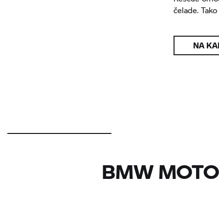
čelade. Tako
NA KA
BMW MOTO