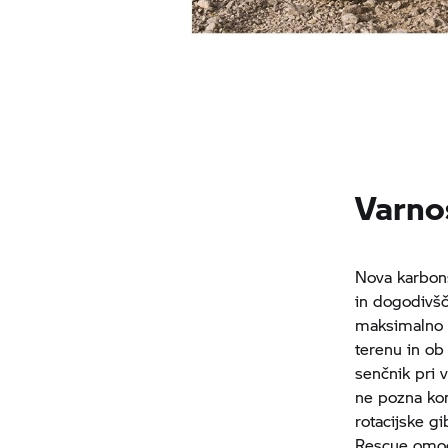
Varno
Nova karbonsk
in dogodivšč
maksimalno z
terenu in ob
senčnik pri v
ne pozna ko
rotacijske g
Rescue omogo