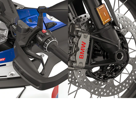
Robustna izdelava
Popoln nadzor
u