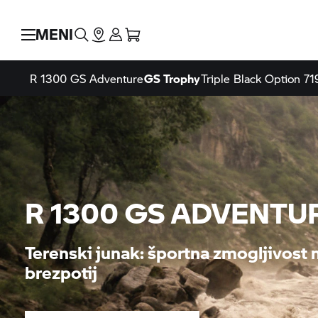
MENI
R 1300 GS Adventure
GS Trophy
Triple Black
Option 71
R 1300 GS ADVENTU
Terenski junak: športna zmogljivost 
brezpotij