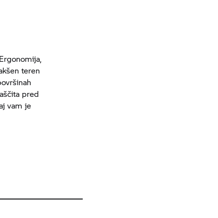
 Ergonomija,
akšen teren
površinah
Zaščita pred
aj vam je