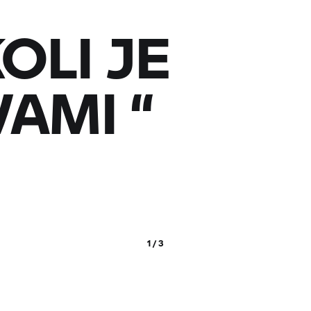
OLI JE
VAMI
“
1 / 3