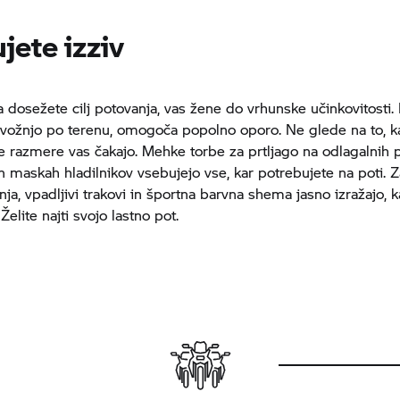
jete izziv
da dosežete cilj potovanja, vas žene do vrhunske učinkovitosti.
vožnjo po terenu, omogoča popolno oporo. Ne glede na to, k
 razmere vas čakajo. Mehke torbe za prtljago na odlagalnih 
in maskah hladilnikov vsebujejo vse, kar potrebujete na poti. 
ja, vpadljivi trakovi in športna barvna shema jasno izražajo, k
lite najti svojo lastno pot.