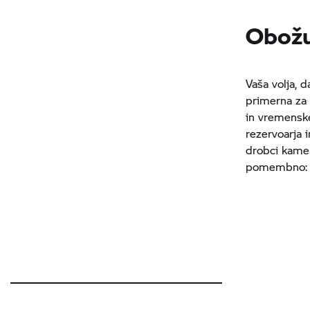
Obožu
Vaša volja, 
primerna za 
in vremenske
rezervoarja 
drobci kamen
pomembno: Že