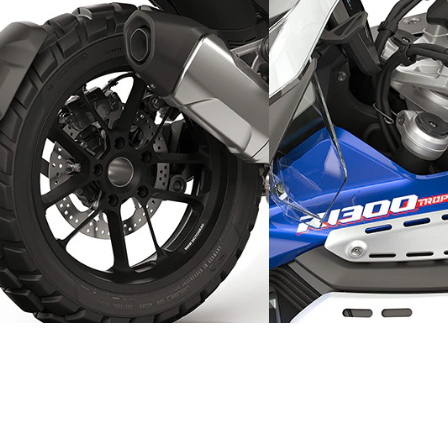
Preprosto in športno
Zaščita na terenu
Športno in stabilno
Za uporabo na teren