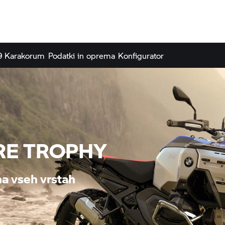
9 Karakorum
Podatki in oprema
Konfigurator
RE TROPHY
na vseh vrstah