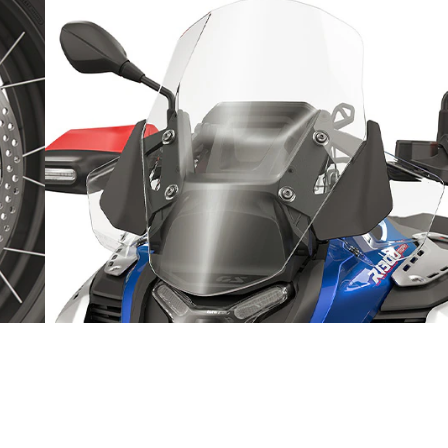
Pripravljeni na pustolovščino
v dvoje
Bližje pustolovščini