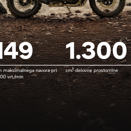
149
1.300
 maksimalnega navora pri
cm³ delovne prostornine
500 vrt./min