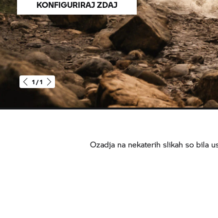
KONFIGURIRAJ ZDAJ
1 / 1
R
1300
GS
Adventure
Ozadja na nekaterih slikah so bila us
Trophy
|
R
1300
GS
Adventure