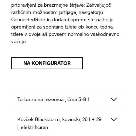
pripravljeni za brezmejne širjave: Zahvaljujoč
različnim možnostim prtljage, navigatorju
ConnectedRide
in dodatni opremi ste najbolje
opremljeni za spontane izlete ob koncu tedna,
izlete v dvoje ali povsem normalno vsakodnevno
vožnjo.
NA KONFIGURATOR
Torba za na rezervoar, črna 5–8 l
Kovček Blackstorm, kovinski, 26 l + 29
l, elektrificiran