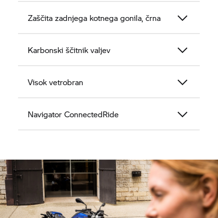
Zaščita zadnjega kotnega gonila, črna
Karbonski ščitnik valjev
Visok vetrobran
Navigator
ConnectedRide