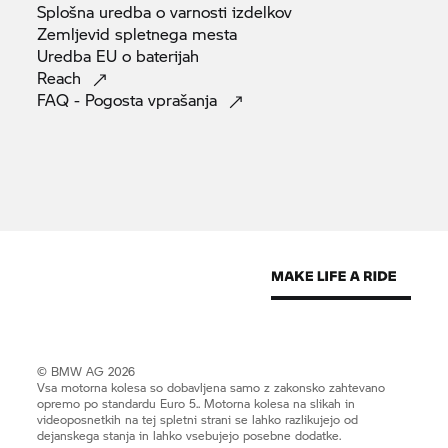
Splošna uredba o varnosti
izdelkov
Zemljevid spletnega
mesta
Uredba EU o
baterijah
Reach
FAQ - Pogosta
vprašanja
© BMW AG 2026
Vsa motorna kolesa so dobavljena samo z zakonsko zahtevano
opremo po standardu Euro 5.. Motorna kolesa na slikah in
videoposnetkih na tej spletni strani se lahko razlikujejo od
dejanskega stanja in lahko vsebujejo posebne dodatke.