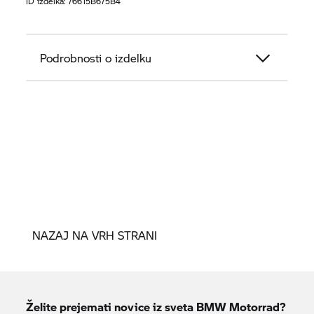
ID izdelka:
76615B675B4
Podrobnosti o izdelku
NAZAJ NA VRH STRANI
Želite prejemati novice iz sveta
BMW Motorrad?