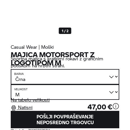
1 / 2
Casual Wear | Moški
MAJICA MOTORSPORT Z
Športna majica s kratkimi rokavi z grafičnim
LOGOTIPOM M
potiskom na hrbtni strani.
BARVA
VELIKOST
Na tabelo velikosti
47,00 €
Natisni
POŠLJI POVPRAŠEVANJE
NEPOSREDNO TRGOVCU