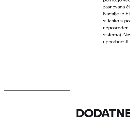
zasnovana či
Nadalje je bi
si lahko s p
neposreden d
sistema). Na
uporabnosti.
DODATNE