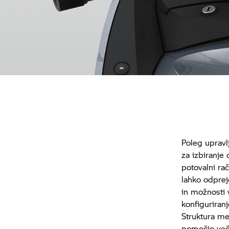
Poleg upravl
za izbiranje
potovalni rač
lahko odprej
in možnosti 
konfiguriran
Struktura me
pomočjo več 