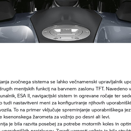
janja zvočnega sistema se lahko večnamenski upravljalnik upo
 drugih menijskih funkcij na barvnem zaslonu TFT. Navedeno v
unalnik, ESA II, navigacijski sistem in ogrevane ročaje ter sed
o tudi nastavitveni meni za konfiguriranje njihovih uporabniš
vozila. To na primer vključuje spreminjanje uporabniškega jez
je ksenonskega žarometa za vožnjo po desni ali levi.
nija je bila razvita posebej za potrebe motornih koles in opti
uporabniških preizkusov. Zaradi varnosti vožnje je bila struk