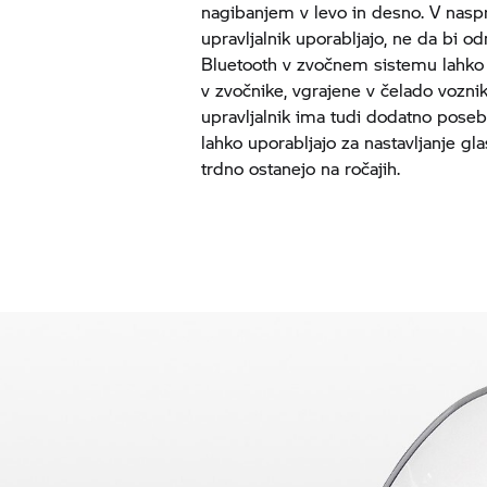
nagibanjem v levo in desno. V naspr
upravljalnik uporabljajo, ne da bi o
Bluetooth v zvočnem sistemu lahko p
v zvočnike, vgrajene v čelado vozn
upravljalnik ima tudi dodatno posebn
lahko uporabljajo za nastavljanje gl
trdno ostanejo na ročajih.