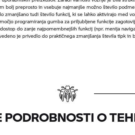
m bolj preprosto in vsebuje najmanjše možno število podmen
lo zmanjšano tudi število funkcij, ki se lahko aktivirajo med vo
omočjo programiranja gumba za priljubljene funkcije zagotovi
ostop do zanje najpomembnejših funkcij (npr. menija naviga
vedeno je privedlo do praktičnega zmanjšanja števila tipk in b
 PODROBNOSTI O TEH