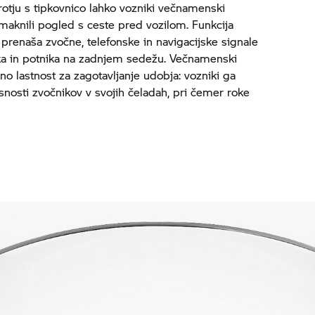
otju s tipkovnico lahko vozniki večnamenski
dmaknili pogled s ceste pred vozilom. Funkcija
renaša zvočne, telefonske in navigacijske signale
ika in potnika na zadnjem sedežu. Večnamenski
o lastnost za zagotavljanje udobja: vozniki ga
asnosti zvočnikov v svojih čeladah, pri čemer roke