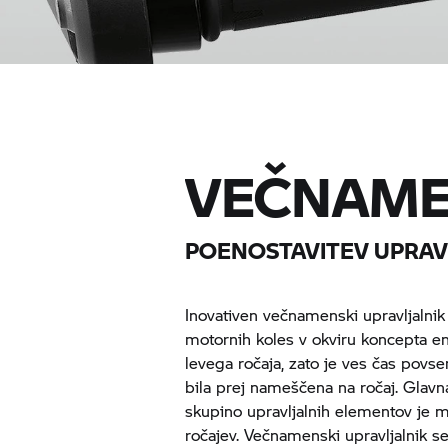
VEČNAME
POENOSTAVITEV UPRAV
Inovativen večnamenski upravljalnik
motornih koles v okviru koncepta en
levega ročaja, zato je ves čas povs
bila prej nameščena na ročaj. Glav
skupino upravljalnih elementov je 
ročajev. Večnamenski upravljalnik s