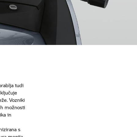
rablja tudi
ključuje
eže. Vozniki
kih možnosti
ika in
mizirana s
tura menija