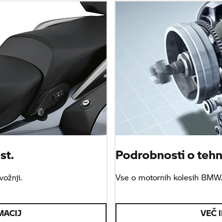
st.
Podrobnosti o tehno
vožnji.
Vse o motornih kolesih BMW
MACIJ
VEČ 