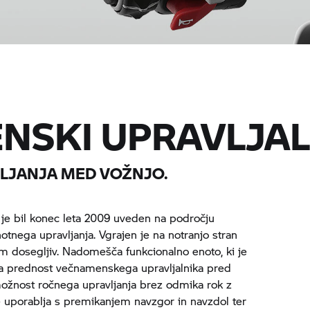
NSKI UPRAVLJAL
LJANJA MED VOŽNJO.
 je bil konec leta 2009 uveden na področju
otnega upravljanja. Vgrajen je na notranjo stran
em dosegljiv. Nadomešča funkcionalno enoto, ki je
na prednost večnamenskega upravljalnika pred
možnost ročnega upravljanja brez odmika rok z
e uporablja s premikanjem navzgor in navzdol ter