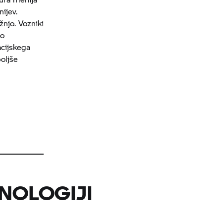
ijev.
žnjo. Vozniki
jo
cijskega
oljše
NOLOGIJI