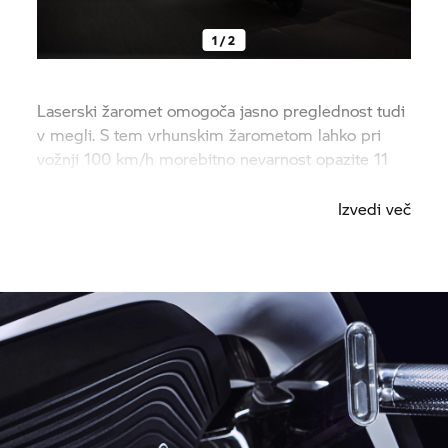
1 / 2
Laserski žaromet omogoča jasno preglednost tudi
v megli. S tem vrhunskim žarometom lahko pri
vožnji 100 km/h morebitno nevarnost opazite 11
sekund prej, kot bi jo z običajnim žarometom.
Izvedi več