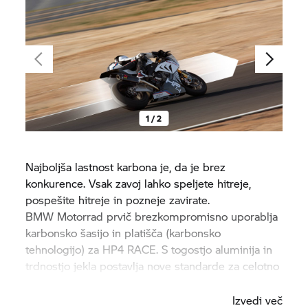
1 / 2
Najboljša lastnost karbona je, da je brez
konkurence. Vsak zavoj lahko speljete hitreje,
pospešite hitreje in pozneje zavirate.
BMW Motorrad
prvič brezkompromisno uporablja
karbonsko šasijo in platišča (karbonsko
tehnologijo) za
HP4 RACE.
S togostjo aluminija in
trdnostjo jekla postavlja nove standarde za celotno
proizvodnjo vozil.
Izvedi več