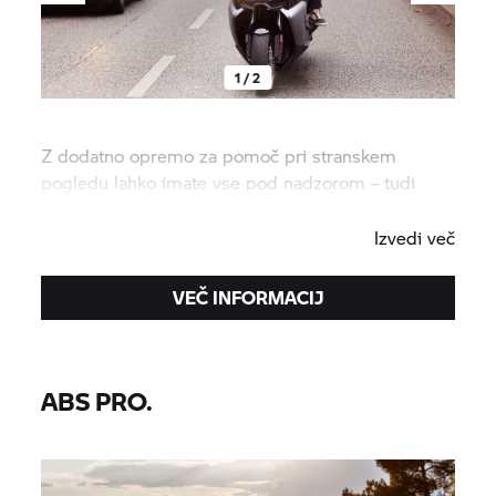
1 / 2
Z dodatno opremo za pomoč pri stranskem
pogledu lahko imate vse pod nadzorom – tudi
stvari, ki jih ne vidite.
Izvedi več
VEČ INFORMACIJ
ABS PRO.