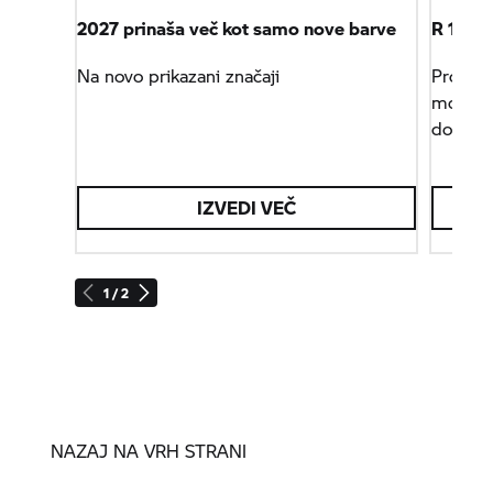
2027 prinaša več kot samo nove barve
R 18
Em
Na novo prikazani značaji
Projekt
motocik
dobrod
IZVEDI VEČ
1 / 2
NAZAJ NA VRH STRANI