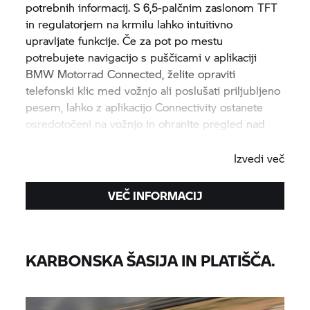
potrebnih informacij. S 6,5-palčnim zaslonom TFT
in regulatorjem na krmilu lahko intuitivno
upravljate funkcije. Če za pot po mestu
potrebujete navigacijo s puščicami v aplikaciji
BMW Motorrad
Connected, želite opraviti
telefonski klic med vožnjo ali poslušati priljubljeno
pesem, lahko z aplikacijo Connectivity ostanete
osredotočeni na vožnjo in ohranite pregled nad
vsemi pomembnimi informacijami.
Izvedi več
VEČ INFORMACIJ
KARBONSKA ŠASIJA IN PLATIŠČA.