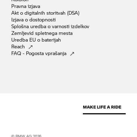
Pravna
izjava
Akt o digitalnih storitvah
(DSA)
Izjava o
dostopnosti
Splošna uredba o varnosti
izdelkov
Zemljevid spletnega
mesta
Uredba EU o
baterijah
Reach
FAQ - Pogosta
vprašanja
© BMW AG 2026