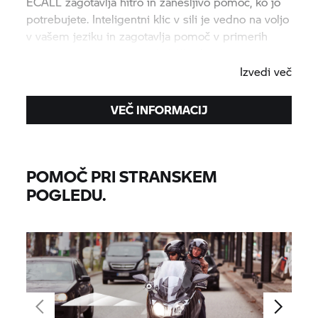
ECALL zagotavlja hitro in zanesljivo pomoč, ko jo
potrebujete. Inteligentni klic v sili je vedno na voljo
v vašem jeziku in zagotavlja pomoč v primerih
nesreč in drugih nujnih okoliščinah.
Izvedi več
VEČ INFORMACIJ
POMOČ PRI STRANSKEM
POGLEDU.