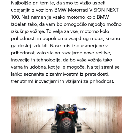
Najboljše pri tem je, da smo to vizijo uspeli
udejanjiti z vozilom
BMW Motorrad
VISION NEXT
100. Naš namen je vsako motorno kolo BMW
izdelati tako, da vam bo omogočilo najboljo možno
izkušnjo vožnje. To velja za vse, motorno kolo
prihodnosti in popolnoma vsaj drug motor, ki smo
ga doslej izdelali. Naše misli so usmerjene v
prihodnost, zato stalno razvijamo nove rešitve,
inovacije in tehnologije, da bo vaša vožnja tako
varna in udobna, kot je le mogoče. Na tej strani se
lahko seznanite z zanimivostmi iz preteklosti,
trenutnimi inovacijami in vizijami za prihodnost.