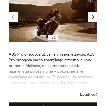
1 / 2
ABS Pro omogoča uživanje v vsakem zavoju: ABS
Pro omogoča varno zmanjšanje hitrosti v nujnih
primerih. Možnost, da se motorno kolo iz
nagnjenega položaja vrne v pokončnega, je
zmanjšana na minimum. To pomeni, da motorno
kolo ostane pod nadzorom tudi pri nenadnem
zaviranju v ovinku.
Izvedi več