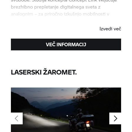
brezhibno prepletanje digitalnega sveta z
analognim – za priročno izkušnjo mobilnosti v
urbanem okolju prihodnosti.
Izvedi več
VEČ INFORMACIJ
LASERSKI ŽAROMET.